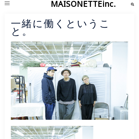
MAISONETTEinc.
コ
検
ト
索
ン
グ
テ
ル
ン
メ
一緒に働くというこ
ツ
ニ
と。
へ
ュ
ス
ー
キ
ッ
プ