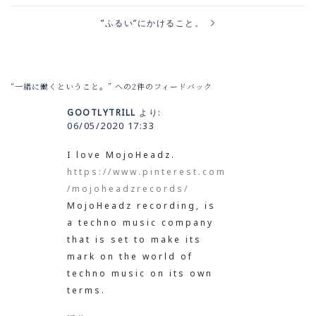
ー
シ
ョ
ン
”ふるい”にかけること。
“
一緒に働くということ。
” への2件のフィードバック
GOOTLYTRILL
より:
06/05/2020 17:33
I love MojoHeadz.
https://www.pinterest.com
/mojoheadzrecords/
MojoHeadz recording, is
a techno music company
that is set to make its
mark on the world of
techno music on its own
terms.