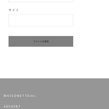
サイト
MAISONETTEinc.
4650087