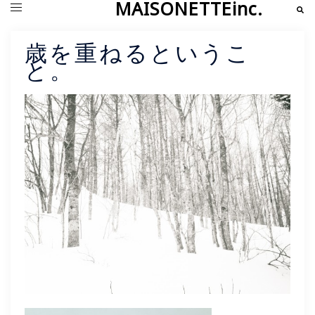
MAISONETTEinc.
コ
検
ト
索
ン
グ
テ
ル
ン
メ
歳を重ねるというこ
ツ
ニ
と。
へ
ュ
ス
ー
キ
ッ
プ