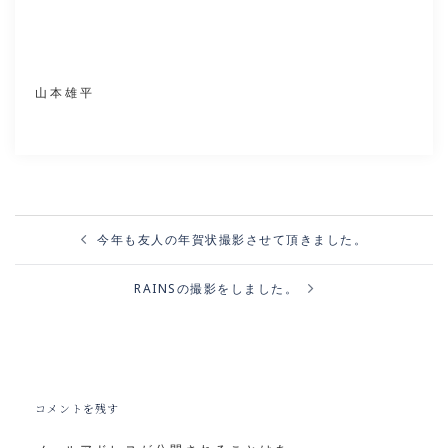
山本雄平
投
稿
ナ
今年も友人の年賀状撮影させて頂きました。
ビ
ゲ
ー
シ
ョ
ン
RAINSの撮影をしました。
コメントを残す