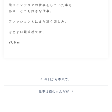
元々インテリアの仕事をしていた事も
あり、とても好きな仕事。
ファッションとはまた違う楽しみ。
ほどよい緊張感です。
YUHei
投
稿
ナ
今日から本気で。
ビ
ゲ
ー
シ
ョ
ン
仕事は盗むもんだぜ