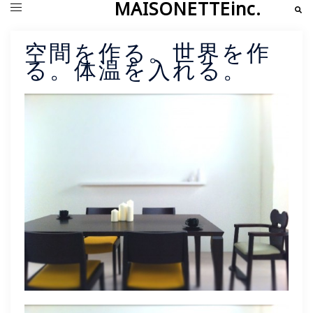
MAISONETTEinc.
コ
検
ト
索
ン
グ
テ
ル
ン
メ
空間を作る。世界を作
ツ
ニ
る。体温を入れる。
へ
ュ
ス
ー
キ
ッ
プ