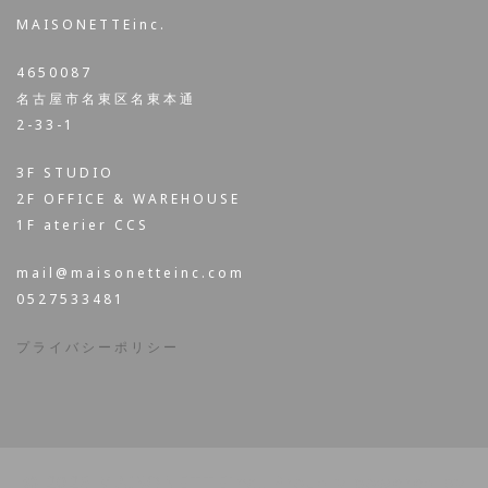
MAISONETTEinc.
4650087
名古屋市名東区名東本通
2-33-1
3F STUDIO
2F OFFICE & WAREHOUSE
1F aterier CCS
mail@maisonetteinc.com
0527533481
プライバシーポリシー
© 2026 MAISONETTEinc.. Proudly powered by