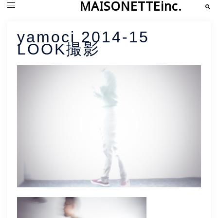
MAISONETTEinc.
コ
検
ト
索
ン
グ
テ
ル
ン
メ
yamoci 2014-15
ツ
ニ
LOOK撮影
へ
ュ
ス
ー
キ
ッ
プ