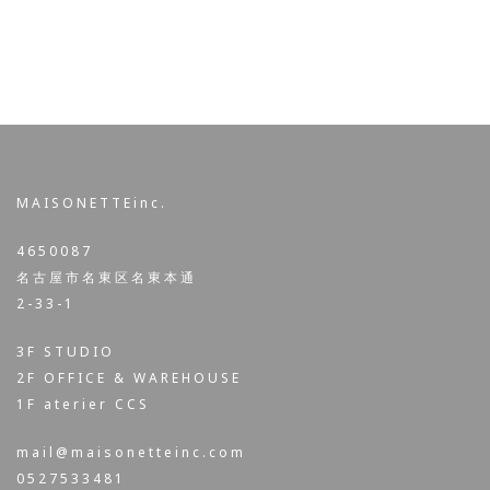
MAISONETTEinc.
4650087
名古屋市名東区名東本通
2-33-1
3F STUDIO
2F OFFICE & WAREHOUSE
1F aterier CCS
mail@maisonetteinc.com
0527533481