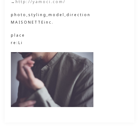
→
http://yamoci.com/
photo,styling,model,direction
MAISONETTEinc.
place
re:Li